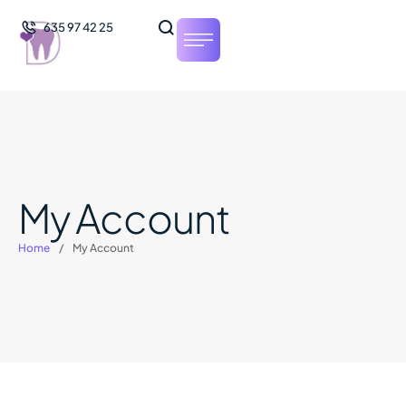
635 97 42 25
My Account
Home
/
My Account