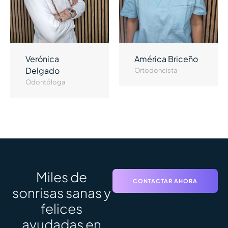
Verónica
América Briceño
Delgado
Ortodoncista
Odontóloga
Miles de
CONTACTAR AHORA
sonrisas sanas y
felices
ayudadas en