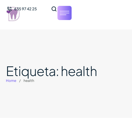
635 97 42 25
Etiqueta:
health
Home
/
health