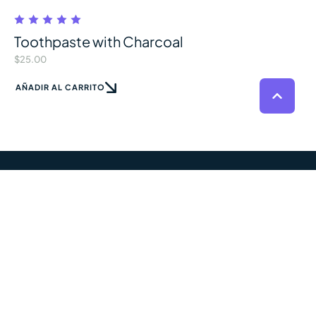
Toothpaste with Charcoal
$
25.00
AÑADIR AL CARRITO
Miles de
CONTACTAR AHORA
sonrisas sanas y
felices
ayudadas en
Madrid.